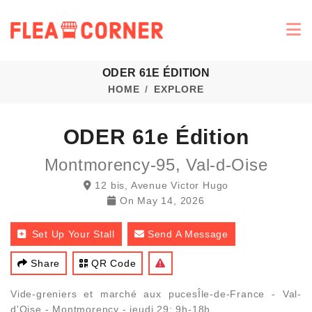
ODER 61E ÉDITION
HOME
EXPLORE
ODER 61e Édition
Montmorency-95, Val-d-Oise
12 bis, Avenue Victor Hugo
On
May 14, 2026
Set Up Your Stall
Send A Message
Share
QR Code
Vide-greniers et marché aux pucesÎle-de-France - Val-
d'Oise - Montmorency - jeudi 29: 9h-18h