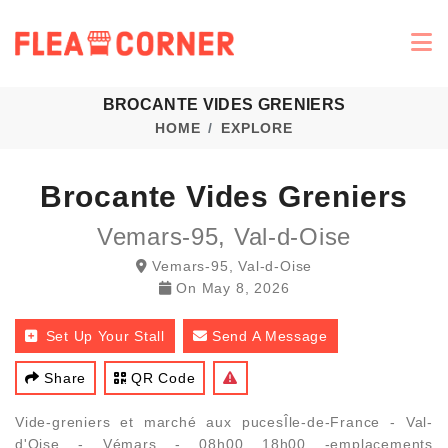
BROCANTE VIDES GRENIERS
HOME
EXPLORE
Brocante Vides Greniers
Vemars-95, Val-d-Oise
Vemars-95, Val-d-Oise
On
May 8, 2026
Set Up Your Stall
Send A Message
Share
QR Code
Vide-greniers et marché aux pucesÎle-de-France - Val-
d'Oise - Vémars - 08h00 18h00 -emplacements